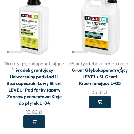
Grunty głębokopenetrujące
Grunty głębokopenetrujące
Środek gruntujący
Grunt Głębokopenetrujący
Uniwersalny podkład 1L
LEVEL+ 5L Grunt
Bezrozpuszalnikowy Grunt
Krzemianujący L+05
LEVEL+ Pod farby tapety
35,81
zł
Zaprawy cementowe Kleje
do płytek L+04
13,02
zł