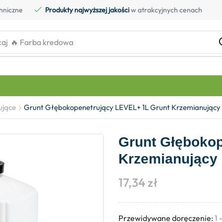
hniczne
Produkty najwyższej jakości
w atrakcyjnych cenach
kaj
🔥 Farba kredowa
ujące
Grunt Głębokopenetrujący LEVEL+ 1L Grunt Krzemianujący
Grunt Głębokop
Krzemianujący
17,34
zł
Przewidywane doręczenie:
1 