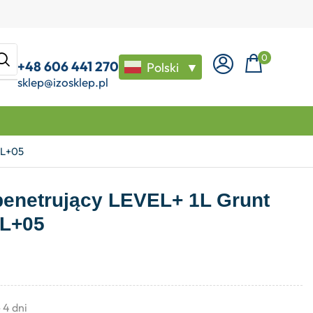
0
+48 606 441 270
Polski
▼
sklep@izosklep.pl
 L+05
enetrujący LEVEL+ 1L Grunt
 L+05
- 4 dni