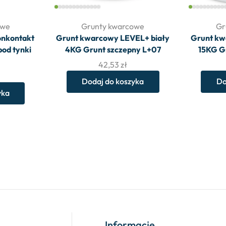
owe
Grunty kwarcowe
Gr
onkontakt
Grunt kwarcowy LEVEL+ biały
Grunt kw
od tynki
4KG Grunt szczepny L+07
15KG G
42,53
zł
Dodaj do koszyka
Do
yka
Informacje