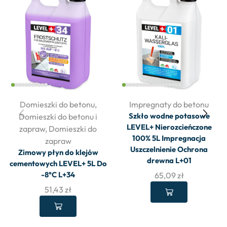
Domieszki do betonu
,
Impregnaty do betonu
Szkło wodne potasowe
Domieszki do betonu i
LEVEL+ Nierozcieńczone
zapraw
,
Domieszki do
100% 5L Impregnacja
zapraw
Uszczelnienie Ochrona
Zimowy płyn do klejów
drewna L+01
cementowych LEVEL+ 5L Do
-8°C L+34
65,09
zł
51,43
zł