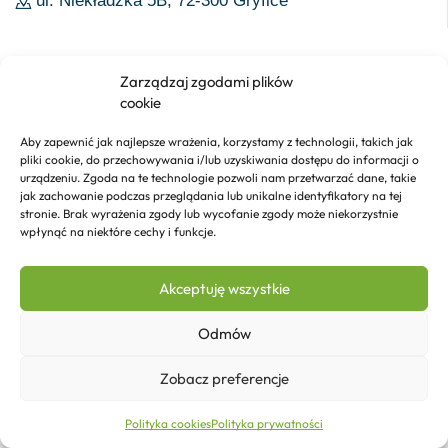
ul. Niekładzka 5B, 72-300 Gryfice
Informacje
Zarządzaj zgodami plików
cookie
Regulamin
Aby zapewnić jak najlepsze wrażenia, korzystamy z technologii, takich jak
Polityka prywatności
pliki cookie, do przechowywania i/lub uzyskiwania dostępu do informacji o
urządzeniu. Zgoda na te technologie pozwoli nam przetwarzać dane, takie
Polityka cookie
jak zachowanie podczas przeglądania lub unikalne identyfikatory na tej
stronie. Brak wyrażenia zgody lub wycofanie zgody może niekorzystnie
Reklamacje i zwroty
wpłynąć na niektóre cechy i funkcje.
Akceptuję wszystkie
Dostawa
Odmów
Realizacja zamówień
Zobacz preferencje
Formy płatności
51,43
zł
Dodaj do koszyka
Polityka cookies
Polityka prywatności
Strona główna
Sklep
Kontakt
Więcej