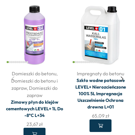
Domieszki do betonu
,
Impregnaty do betonu
Szkło wodne potasowe
Domieszki do betonu i
LEVEL+ Nierozcieńczone
zapraw
,
Domieszki do
100% 5L Impregnacja
zapraw
Uszczelnienie Ochrona
Zimowy płyn do klejów
drewna L+01
cementowych LEVEL+ 1L Do
-8°C L+34
65,09
zł
23,67
zł