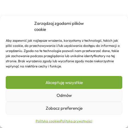
Zarządzaj zgodami plików
cookie
Aby zapewnić jak najlepsze wrażenia, korzystamy z technologii, takich jak
pliki cookie, do przechowywania i/lub uzyskiwania dostępu do informacji o
urządzeniu. Zgoda na te technologie pozwoli nam przetwarzać dane, takie
jak zachowanie podczas przeglądania lub unikalne identyfikatory na tej
stronie. Brak wyrażenia zgody lub wycofanie zgody może niekorzystnie
wpłynąć na niektóre cechy i funkcje.
Akceptuję wszystkie
Odmów
Zobacz preferencje
386,79
zł
Polityka cookies
Polityka prywatności
Strona główna
Sklep
Kontakt
Więcej