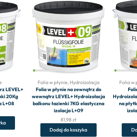
e
Folia w płynie
,
Hydroizolacja
Folia w 
trz LEVEL+
Folia w płynie na zewnątrz do
Fol
nki 20Kg
wewnątrz LEVEL+ Hydroizolacja
Hydroizola
ja L+08
balkonu łazienki 7KG elastyczna
na płyt
izolacja L+09
izol
81,98
zł
yka
Dodaj do koszyka
Do