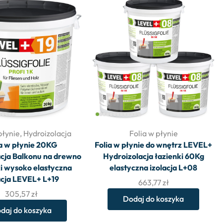
płynie
,
Hydroizolacja
Folia w płynie
ia w płynie 20KG
Folia w płynie do wnętrz LEVEL+
cja Balkonu na drewno
Hydroizolacja łazienki 60Kg
ki wysoko elastyczna
elastyczna izolacja L+08
acja LEVEL+ L+19
663,77
zł
305,57
zł
Dodaj do koszyka
daj do koszyka