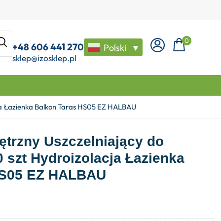
0
+48 606 441 270
Polski
▼
sklep@izosklep.pl
cja Łazienka Balkon Taras HS05 EZ HALBAU
trzny Uszczelniający do
0 szt Hydroizolacja Łazienka
HS05 EZ HALBAU