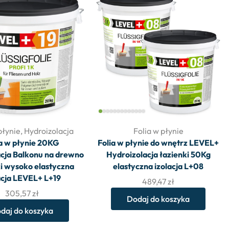
płynie
,
Hydroizolacja
Folia w płynie
ia w płynie 20KG
Folia w płynie do wnętrz LEVEL+
cja Balkonu na drewno
Hydroizolacja łazienki 50Kg
ki wysoko elastyczna
elastyczna izolacja L+08
acja LEVEL+ L+19
489,47
zł
305,57
zł
Dodaj do koszyka
daj do koszyka