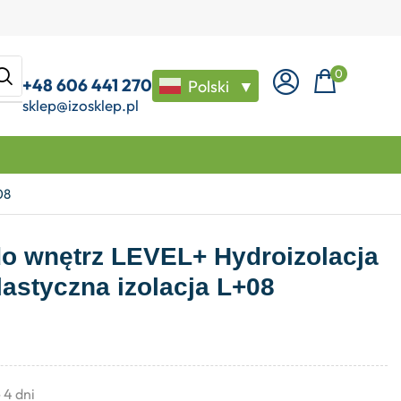
0
+48 606 441 270
Polski
▼
sklep@izosklep.pl
08
 do wnętrz LEVEL+ Hydroizolacja
lastyczna izolacja L+08
- 4 dni