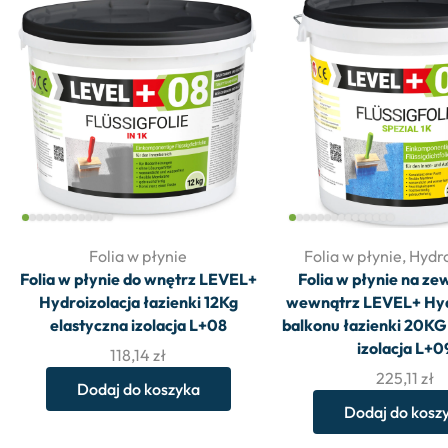
Folia w płynie
Folia w płynie
,
Hydro
Folia w płynie do wnętrz LEVEL+
Folia w płynie na ze
Hydroizolacja łazienki 12Kg
wewnątrz LEVEL+ Hyd
elastyczna izolacja L+08
balkonu łazienki 20KG
izolacja L+0
118,14
zł
225,11
zł
Dodaj do koszyka
Dodaj do kosz