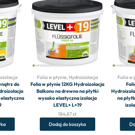
izolacja
Folia w płynie
,
Hydroizolacja
Folia w 
wnątrz do
Folia w płynie 12KG Hydroizolacja
Fol
roizolacja
Balkonu na drewno na płytki
Hydroizola
 elastyczna
wysoko elastyczna izolacja
na płyt
9
LEVEL+ L+19
izol
184,87
zł
yka
Dodaj do koszyka
Do