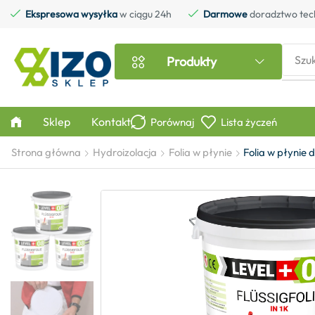
Ekspresowa wysyłka
w ciągu 24h
Darmowe
doradztwo tec
Szu
Produkty
Sklep
Kontakt
Porównaj
Lista życzeń
Strona główna
Hydroizolacja
Folia w płynie
Folia w płynie 