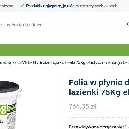
hniczne
Produkty najwyższej jakości
w atrakcyjnych cenach
kaj
🔥 Farba kredowa
do wnętrz LEVEL+ Hydroizolacja łazienki 75Kg elastyczna izolacja L+
Folia w płynie
łazienki 75Kg e
764,35
zł
Przewidywane doręczenie:
1 