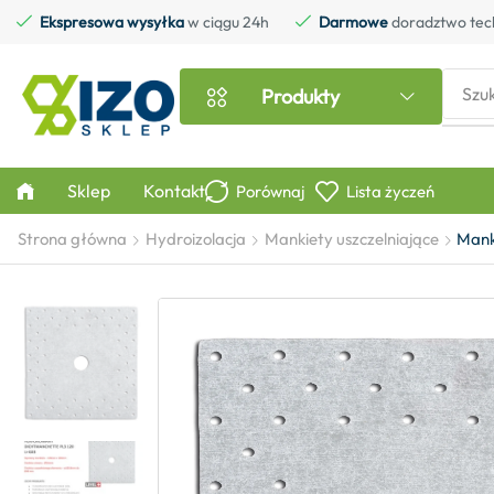
Ekspresowa wysyłka
w ciągu 24h
Darmowe
doradztwo tec
Szu
Produkty
Sklep
Kontakt
Porównaj
Lista życzeń
Strona główna
Hydroizolacja
Mankiety uszczelniające
Mank