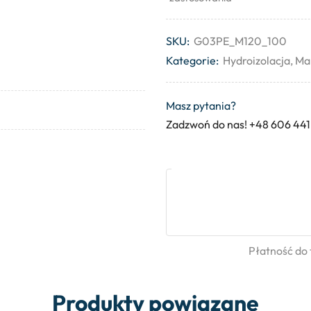
SKU:
G03PE_M120_100
Kategorie:
Hydroizolacja
,
Man
Masz pytania?
Zadzwoń do nas! +48 606 441
Płatność do
Produkty powiązane