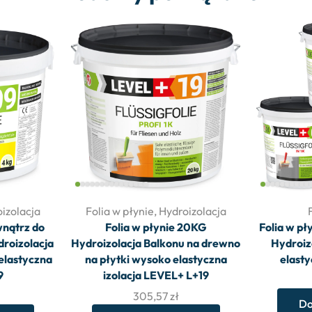
izolacja
Folia w płynie
,
Hydroizolacja
wnątrz do
Folia w płynie 20KG
Folia w p
roizolacja
Hydroizolacja Balkonu na drewno
Hydroiz
elastyczna
na płytki wysoko elastyczna
elasty
9
izolacja LEVEL+ L+19
305,57
zł
Do