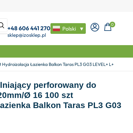
0
+48 606 441 270
Polski
▼
sklep@izosklep.pl
t Hydroizolacja Łazienka Balkon Taras PL3 G03 LEVEL+ L+
lniający perforowany do
120mm/Ø 16 100 szt
Łazienka Balkon Taras PL3 G03