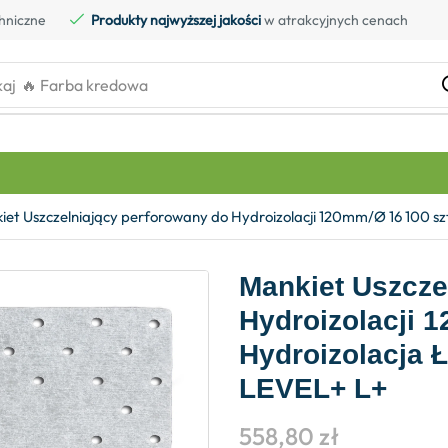
hniczne
Produkty najwyższej jakości
w atrakcyjnych cenach
kaj
🔥 Farba kredowa
iet Uszczelniający perforowany do Hydroizolacji 120mm/Ø 16 100 sz
Mankiet Uszcze
Hydroizolacji 
Hydroizolacja 
LEVEL+ L+
558,80
zł