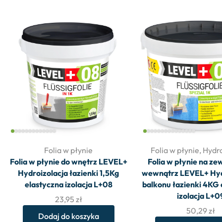
Folia w płynie
Folia w płynie
,
Hydro
Folia w płynie do wnętrz LEVEL+
Folia w płynie na ze
Hydroizolacja łazienki 1,5Kg
wewnątrz LEVEL+ Hyd
elastyczna izolacja L+08
balkonu łazienki 4KG 
izolacja L+0
23,95
zł
50,29
zł
Dodaj do koszyka