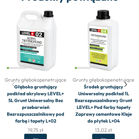
Grunty głębokopenetrujące
Grunty głębokopenetrujące
Głęboko gruntujący
Środek gruntujący
podkład akrylowy LEVEL+
Uniwersalny podkład 1L
5L Grunt Uniwersalny Bez
Bezrozpuszalnikowy Grunt
przebarwień
LEVEL+ Pod farby tapety
Bezrozpuszczalnikowy pod
Zaprawy cementowe Kleje
farbę i tapety L+02
do płytek L+04
19,75
zł
13,02
zł