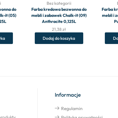
i
Bez kategorii
wonna do
Farba kredowa bezwonna do
Farba k
k-it (05)
mebli i zabawek Chalk-it (09)
mebli i 
125L
Anthracite 0,125L
P
21,38
zł
yka
Dodaj do koszyka
Do
Informacje
Regulamin
produkty.
Polityka prywatności