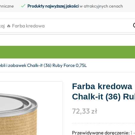
hniczne
Produkty najwyższej jakości
w atrakcyjnych cenach
kaj
🔥 Farba kredowa
i i zabawek Chalk-it (36) Ruby Force 0,75L
Farba kredowa 
Chalk-it (36) R
72,33
zł
Przewidywane doręczenie:
1 