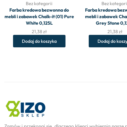
Bez kategorii
Bez kategori
Farba kredowa bezwonna do
Farba kredowa bez
mebli i zabawek Chalk-it (01) Pure
mebli i zabawek Chal
White 0,125L
Grey Stone 0,
21,38
zł
21,38
zł
Dodaj do koszyka
Dodaj do kosz
Zamów i przekonaj się, dlaczego klienci wybierają nasze 