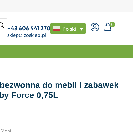
0
+48 606 441 270
Polski
▼
sklep@izosklep.pl
bezwonna do mebli i zabawek
uby Force 0,75L
- 2 dni