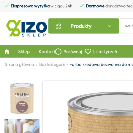
Ekspresowa wysyłka
w ciągu 24h
Darmowe
doradztwo tec
Szu
Produkty
Sklep
Kontakt
Porównaj
Lista życzeń
Strona główna
Bez kategorii
Farba kredowa bezwonna do mebl