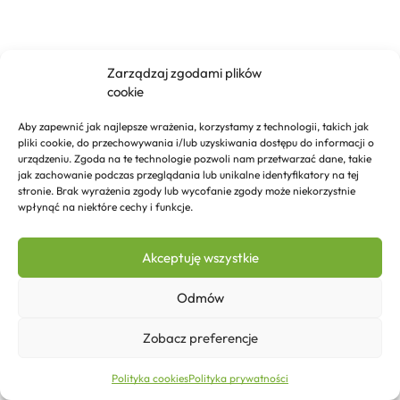
Zarządzaj zgodami plików
cookie
Aby zapewnić jak najlepsze wrażenia, korzystamy z technologii, takich jak
pliki cookie, do przechowywania i/lub uzyskiwania dostępu do informacji o
urządzeniu. Zgoda na te technologie pozwoli nam przetwarzać dane, takie
jak zachowanie podczas przeglądania lub unikalne identyfikatory na tej
stronie. Brak wyrażenia zgody lub wycofanie zgody może niekorzystnie
wpłynąć na niektóre cechy i funkcje.
Akceptuję wszystkie
Odmów
Zobacz preferencje
21,38
zł
Dodaj do koszyka
Polityka cookies
Polityka prywatności
Strona główna
Sklep
Kontakt
Więcej