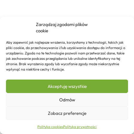
Zarządzaj zgodami plików
cookie
Aby zapewnić jak najlepsze wrażenia, korzystamy z technologii, takich jak
pliki cookie, do przechowywania i/lub uzyskiwania dostępu do informacji o
urządzeniu. Zgoda na te technologie pozwoli nam przetwarzać dane, takie
jak zachowanie podczas przeglądania lub unikalne identyfikatory na tej
stronie. Brak wyrażenia zgody lub wycofanie zgody może niekorzystnie
wpłynąć na niektóre cechy i funkcje.
Akceptuję wszystkie
Odmów
Zobacz preferencje
46,58
zł
Dodaj do koszyka
Polityka cookies
Polityka prywatności
Strona główna
Sklep
Kontakt
Więcej