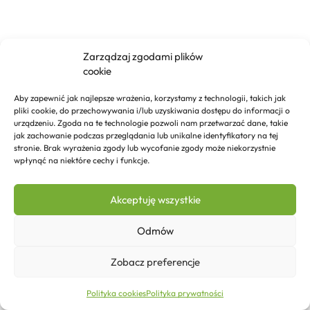
Zarządzaj zgodami plików
cookie
Aby zapewnić jak najlepsze wrażenia, korzystamy z technologii, takich jak
pliki cookie, do przechowywania i/lub uzyskiwania dostępu do informacji o
urządzeniu. Zgoda na te technologie pozwoli nam przetwarzać dane, takie
jak zachowanie podczas przeglądania lub unikalne identyfikatory na tej
stronie. Brak wyrażenia zgody lub wycofanie zgody może niekorzystnie
wpłynąć na niektóre cechy i funkcje.
Akceptuję wszystkie
Odmów
Zobacz preferencje
72,33
zł
Dodaj do koszyka
Polityka cookies
Polityka prywatności
Strona główna
Sklep
Kontakt
Więcej