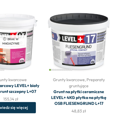
BRAK W
MAGAZYNIE
unty kwarcowe
Grunty kwarcowe
,
Preparaty
arcowy LEVEL+ biały
gruntujące
runt szczepny L+07
Grunt na płytki ceramiczne
LEVEL+ 4KG płytka na płytkę
155,14
zł
OSB FLIESENGRUND L+17
iedz się więcej
48,83
zł