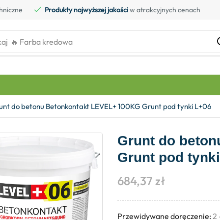
hniczne
Produkty najwyższej jakości
w atrakcyjnych cenach
kaj
🔥 Farba kredowa
unt do betonu Betonkontakt LEVEL+ 100KG Grunt pod tynki L+06
Grunt do beto
Grunt pod tynk
684,37
zł
Przewidywane doręczenie:
2 