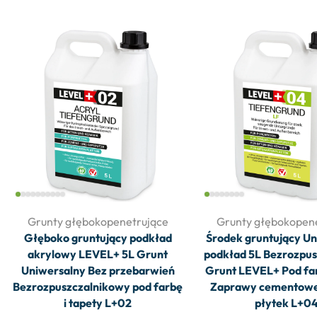
Grunty głębokopenetrujące
Grunty głębokopen
Głęboko gruntujący podkład
Środek gruntujący U
akrylowy LEVEL+ 5L Grunt
podkład 5L Bezrozpu
Uniwersalny Bez przebarwień
Grunt LEVEL+ Pod fa
Bezrozpuszczalnikowy pod farbę
Zaprawy cementowe 
i tapety L+02
płytek L+0