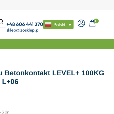
0
+48 606 441 270
Polski
▼
sklep@izosklep.pl
nu Betonkontakt LEVEL+ 100KG
i L+06
- 3 dni