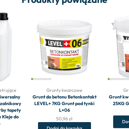
etrujące
Grunty kwarcowe
Gr
niwersalny
Grunt do betonu Betonkontakt
Grunt kw
szalnikowy
LEVEL+ 7KG Grunt pod tynki
25KG G
rby tapety
L+06
Kleje do
50,96
zł
Dow
4
Dodaj do koszyka