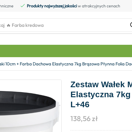
hniczne
Produkty najwyższej jakości
w atrakcyjnych cenach
kaj
🔥 Farba kredowa
ki 10cm + Farba Dachowa Elastyczna 7kg Brązowa Płynna Folia D
Zestaw Wałek 
Elastyczna 7kg
L+46
138,56
zł