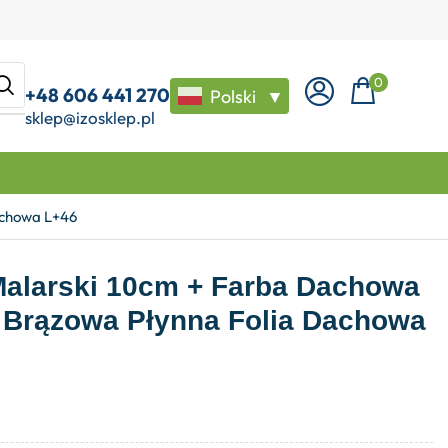
0
+48 606 441 270
Polski
▼
sklep@izosklep.pl
achowa L+46
Malarski 10cm + Farba Dachowa
 Brązowa Płynna Folia Dachowa