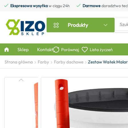
Ekspresowa wysyłka
w ciągu 24h
Darmowe
doradztwo tec
Szu
Produkty
Sklep
Kontakt
Porównaj
Lista życzeń
Strona główna
Farby
Farby dachowe
Zestaw Wałek Malars