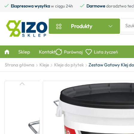
Ekspresowa wysyłka
w ciągu 24h
Darmowe
doradztwo tec
Szu
Produkty
Sklep
Kontakt
Porównaj
Lista życzeń
Strona główna
Kleje
Kleje do płytek
Zestaw Gotowy Klej do 