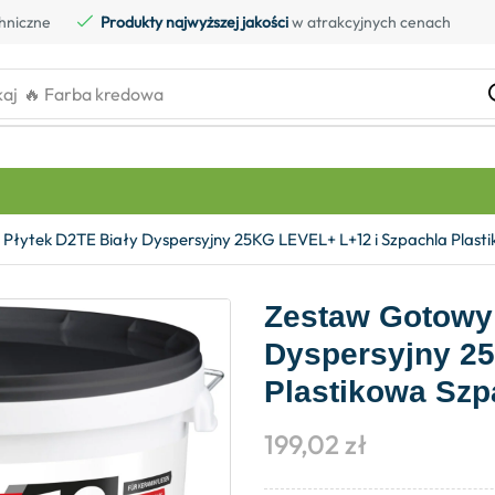
hniczne
Produkty najwyższej jakości
w atrakcyjnych cenach
kaj
🔥 Farba kredowa
Płytek D2TE Biały Dyspersyjny 25KG LEVEL+ L+12 i Szpachla Plastik
Zestaw Gotowy 
Dyspersyjny 2
Plastikowa Szpa
199,02
zł