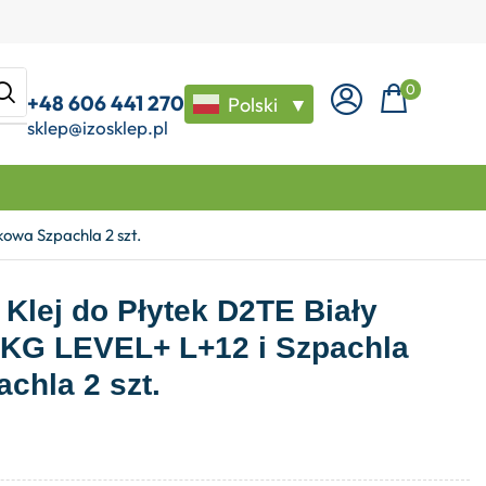
0
+48 606 441 270
Polski
▼
sklep@izosklep.pl
owa Szpachla 2 szt.
Klej do Płytek D2TE Biały
5KG LEVEL+ L+12 i Szpachla
chla 2 szt.