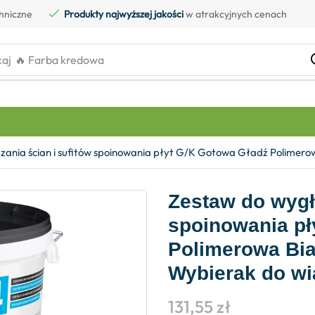
hniczne
Produkty najwyższej jakości
w atrakcyjnych cenach
kaj
🔥 Farba kredowa
ania ścian i sufitów spoinowania płyt G/K Gotowa Gładź Polimero
Zestaw do wygł
spoinowania pł
Polimerowa Bi
Wybierak do wi
131,55
zł