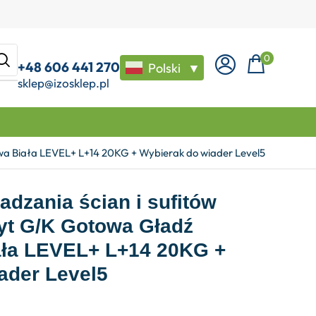
0
+48 606 441 270
Polski
▼
sklep@izosklep.pl
wa Biała LEVEL+ L+14 20KG + Wybierak do wiader Level5
adzania ścian i sufitów
yt G/K Gotowa Gładź
ała LEVEL+ L+14 20KG +
ader Level5