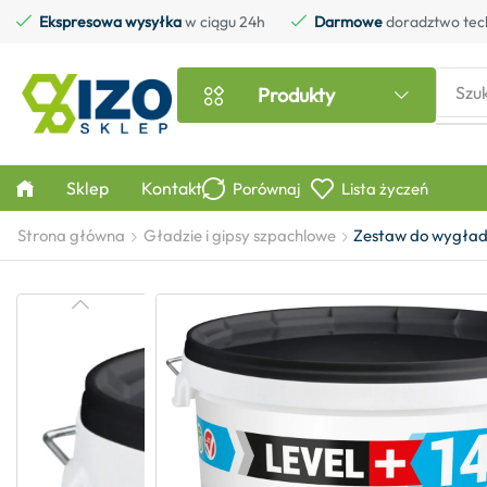
Ekspresowa wysyłka
w ciągu 24h
Darmowe
doradztwo tec
Szu
Produkty
Sklep
Kontakt
Porównaj
Lista życzeń
Strona główna
Gładzie i gipsy szpachlowe
Zestaw do wygładz