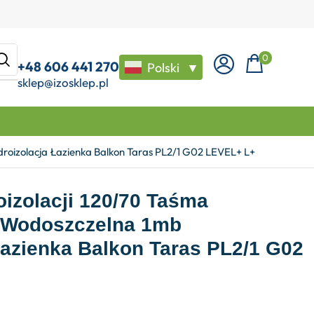
0
+48 606 441 270
Polski
▼
sklep@izosklep.pl
roizolacja Łazienka Balkon Taras PL2/1 G02 LEVEL+ L+
izolacji 120/70 Taśma
a Wodoszczelna 1mb
Łazienka Balkon Taras PL2/1 G02