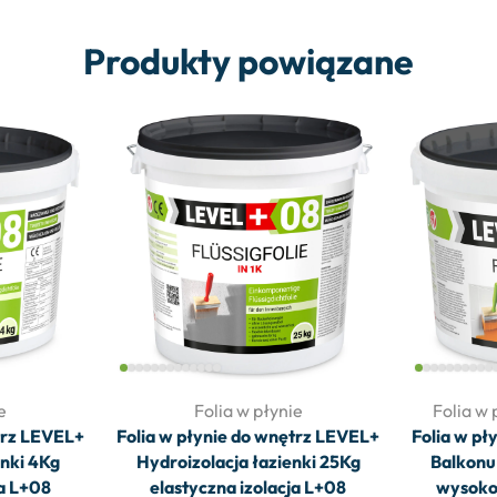
Produkty powiązane
e
Folia w płynie
Folia w 
trz LEVEL+
Folia w płynie do wnętrz LEVEL+
Folia w pł
enki 4Kg
Hydroizolacja łazienki 25Kg
Balkonu
ja L+08
elastyczna izolacja L+08
wysoko 