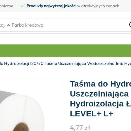
hniczne
Produkty najwyższej jakości
w atrakcyjnych cenach
kaj
🔥 Farba kredowa
o Hydroizolacji 120/70 Taśma Uszczelniająca Wodoszczelna 1mb Hyd
Taśma do Hydro
Uszczelniając
Hydroizolacja 
LEVEL+ L+
4,77
zł