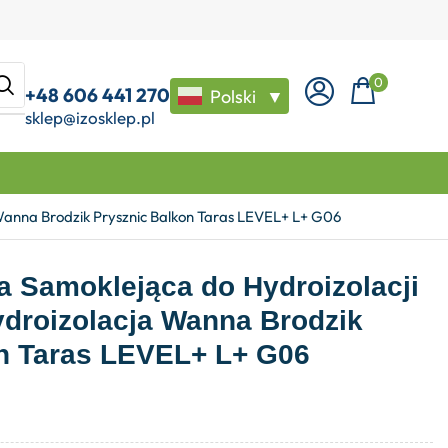
0
+48 606 441 270
Polski
▼
sklep@izosklep.pl
anna Brodzik Prysznic Balkon Taras LEVEL+ L+ G06
 Samoklejąca do Hydroizolacji
droizolacja Wanna Brodzik
n Taras LEVEL+ L+ G06