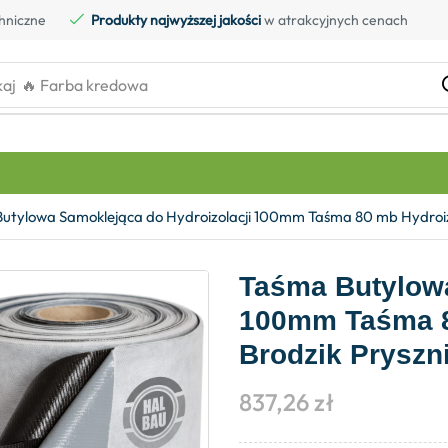
hniczne
Produkty najwyższej jakości
w atrakcyjnych cenach
kaj
🔥 Farba kredowa
utylowa Samoklejąca do Hydroizolacji 100mm Taśma 80 mb Hydroi
Taśma Butylowa
100mm Taśma 8
Brodzik Prysz
837,26
zł