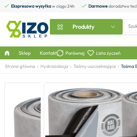
Ekspresowa wysyłka
w ciągu 24h
Darmowe
doradztwo tec
Szu
Produkty
Sklep
Kontakt
Porównaj
Lista życzeń
Strona główna
Hydroizolacja
Taśmy uszczelniające
Taśma B