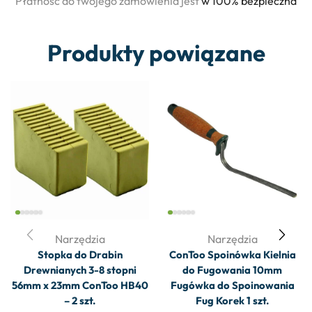
Płatność do twojego zamówienia jest
w 100% bezpieczna
Produkty powiązane
Narzędzia
Narzędzia
Stopka do Drabin
ConToo Spoinówka Kielnia
Drewnianych 3-8 stopni
do Fugowania 10mm
56mm x 23mm ConToo HB40
Fugówka do Spoinowania
– 2 szt.
Fug Korek 1 szt.