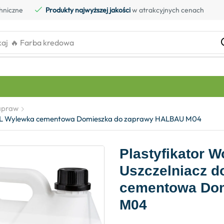
hniczne
Produkty najwyższej jakości
w atrakcyjnych cenach
kaj
🔥 Farba kredowa
zapraw
u 10L Wylewka cementowa Domieszka do zaprawy HALBAU M04
Plastyfikator 
Uszczelniacz d
cementowa Do
M04