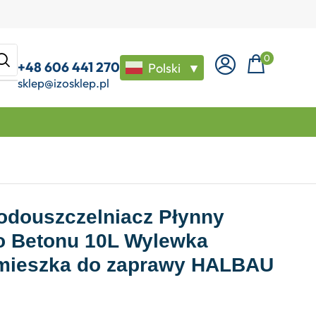
0
+48 606 441 270
Polski
▼
sklep@izosklep.pl
Wodouszczelniacz Płynny
o Betonu 10L Wylewka
mieszka do zaprawy HALBAU