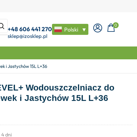
0
+48 606 441 270
Polski
▼
sklep@izosklep.pl
k i Jastychów 15L L+36
LEVEL+ Wodouszczelniacz do
wek i Jastychów 15L L+36
- 4 dni