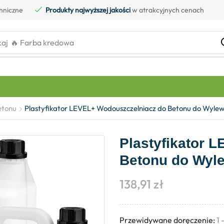
hniczne
Produkty najwyższej jakości
w atrakcyjnych cenach
kaj
🔥 Farba kredowa
etonu
Plastyfikator LEVEL+ Wodouszczelniacz do Betonu do Wylewe
Plastyfikator 
Betonu do Wyle
138,91
zł
Przewidywane doręczenie:
1 