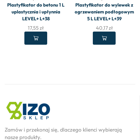
Plastyfikator do betonu 1 L
Plastyfikator do wylewek z
uplastycznia i upłynnia
ogrzewaniem podłogowym
LEVEL+ L+38
5 L LEVEL+ L+39
17,55
zł
40,17
zł
Zamów i przekonaj się, dlaczego klienci wybierają
nasze produkty.