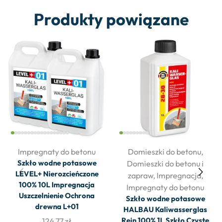
Produkty powiązane
Impregnaty do betonu
Domieszki do betonu
,
Szkło wodne potasowe
Domieszki do betonu i
LEVEL+ Nierozcieńczone
zapraw
,
Impregnacja
,
100% 10L Impregnacja
Impregnaty do betonu
Uszczelnienie Ochrona
Szkło wodne potasowe
drewna L+01
HALBAU Kaliwasserglas
Rein 100% 1L Szkło Czyste
124,77
zł