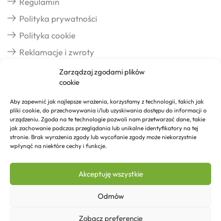
Regulamin
Polityka prywatności
Polityka cookie
Reklamacje i zwroty
Zarządzaj zgodami plików
cookie
Dostawa
Aby zapewnić jak najlepsze wrażenia, korzystamy z technologii, takich jak
pliki cookie, do przechowywania i/lub uzyskiwania dostępu do informacji o
Realizacja zamówień
urządzeniu. Zgoda na te technologie pozwoli nam przetwarzać dane, takie
jak zachowanie podczas przeglądania lub unikalne identyfikatory na tej
Formy płatności
stronie. Brak wyrażenia zgody lub wycofanie zgody może niekorzystnie
wpłynąć na niektóre cechy i funkcje.
Kontakt
Akceptuję wszystkie
Kontakt
Odmów
Zobacz preferencje