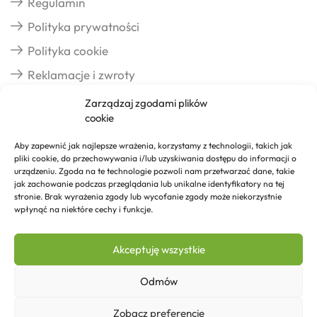
Regulamin
Polityka prywatności
Polityka cookie
Reklamacje i zwroty
Zarządzaj zgodami plików
cookie
Dostawa
Aby zapewnić jak najlepsze wrażenia, korzystamy z technologii, takich jak
pliki cookie, do przechowywania i/lub uzyskiwania dostępu do informacji o
Realizacja zamówień
urządzeniu. Zgoda na te technologie pozwoli nam przetwarzać dane, takie
jak zachowanie podczas przeglądania lub unikalne identyfikatory na tej
Formy płatności
stronie. Brak wyrażenia zgody lub wycofanie zgody może niekorzystnie
wpłynąć na niektóre cechy i funkcje.
Kontakt
Akceptuję wszystkie
Kontakt
Odmów
Zobacz preferencje