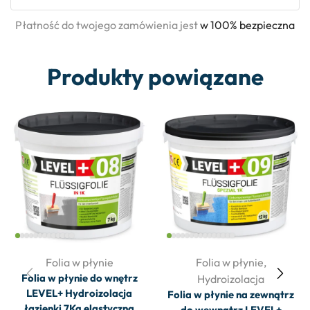
Płatność do twojego zamówienia jest
w 100% bezpieczna
Produkty powiązane
Folia w płynie
Folia w płynie
,
Folia w płynie do wnętrz
Hydroizolacja
LEVEL+ Hydroizolacja
Folia w płynie na zewnątrz
łazienki 7Kg elastyczna
do wewnątrz LEVEL+