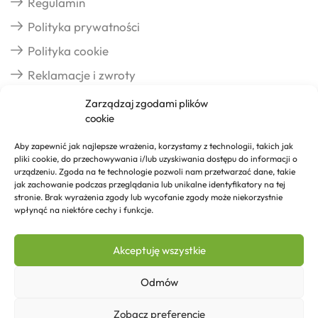
Regulamin
Polityka prywatności
Polityka cookie
Reklamacje i zwroty
Zarządzaj zgodami plików
cookie
Dostawa
Aby zapewnić jak najlepsze wrażenia, korzystamy z technologii, takich jak
pliki cookie, do przechowywania i/lub uzyskiwania dostępu do informacji o
Realizacja zamówień
urządzeniu. Zgoda na te technologie pozwoli nam przetwarzać dane, takie
jak zachowanie podczas przeglądania lub unikalne identyfikatory na tej
Formy płatności
stronie. Brak wyrażenia zgody lub wycofanie zgody może niekorzystnie
wpłynąć na niektóre cechy i funkcje.
Kontakt
Akceptuję wszystkie
Kontakt
Odmów
Zobacz preferencje