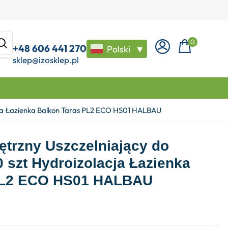
0
+48 606 441 270
Polski
▼
sklep@izosklep.pl
acja Łazienka Balkon Taras PL2 ECO HS01 HALBAU
trzny Uszczelniający do
0 szt Hydroizolacja Łazienka
PL2 ECO HS01 HALBAU