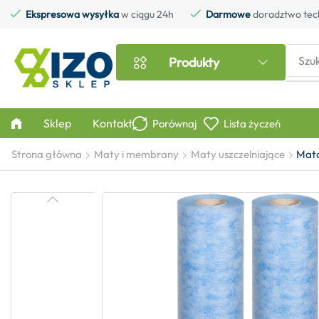
Ekspresowa wysyłka
w ciągu 24h
Darmowe
doradztwo tec
Szu
Produkty
Sklep
Kontakt
Porównaj
Lista życzeń
Strona główna
Maty i membrany
Maty uszczelniające
Mata