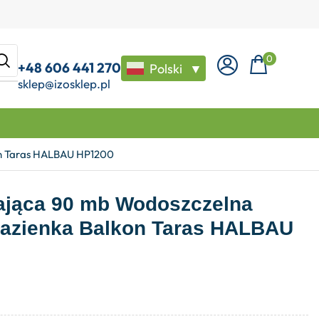
0
+48 606 441 270
Polski
▼
sklep@izosklep.pl
on Taras HALBAU HP1200
ająca 90 mb Wodoszczelna
Łazienka Balkon Taras HALBAU