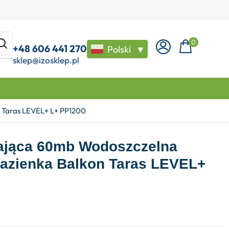
0
+48 606 441 270
Polski
▼
sklep@izosklep.pl
n Taras LEVEL+ L+ PP1200
iająca 60mb Wodoszczelna
Łazienka Balkon Taras LEVEL+