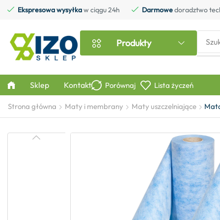
Ekspresowa wysyłka
w ciągu 24h
Darmowe
doradztwo tec
Szu
Produkty
Sklep
Kontakt
Porównaj
Lista życzeń
Strona główna
Maty i membrany
Maty uszczelniające
Mata