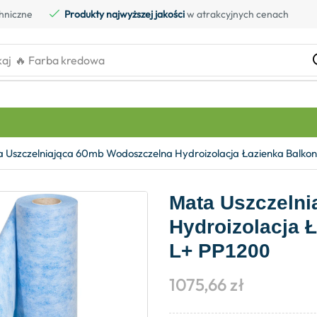
hniczne
Produkty najwyższej jakości
w atrakcyjnych cenach
kaj
🔥 Farba kredowa
 Uszczelniająca 60mb Wodoszczelna Hydroizolacja Łazienka Balko
Mata Uszczeln
Hydroizolacja 
L+ PP1200
1075,66
zł