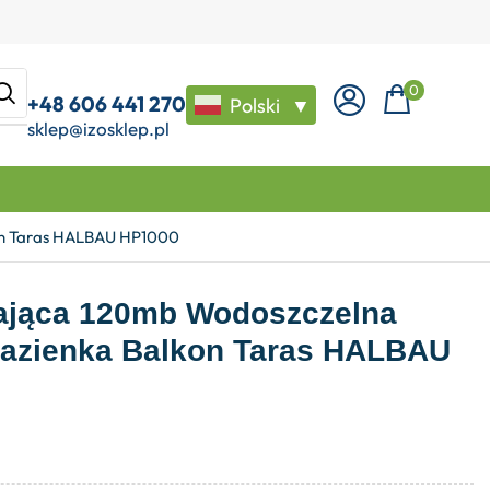
0
+48 606 441 270
Polski
▼
sklep@izosklep.pl
kon Taras HALBAU HP1000
iająca 120mb Wodoszczelna
Łazienka Balkon Taras HALBAU