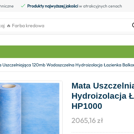
hniczne
Produkty najwyższej jakości
w atrakcyjnych cenach
kaj
🔥 Farba kredowa
 Uszczelniająca 120mb Wodoszczelna Hydroizolacja Łazienka Bal
Mata Uszczeln
Hydroizolacja 
HP1000
2065,16
zł