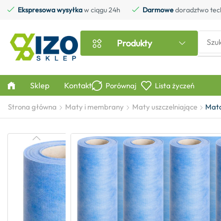
Ekspresowa wysyłka
w ciągu 24h
Darmowe
doradztwo tec
Szu
Produkty
Sklep
Kontakt
Porównaj
Lista życzeń
Strona główna
Maty i membrany
Maty uszczelniające
Mata