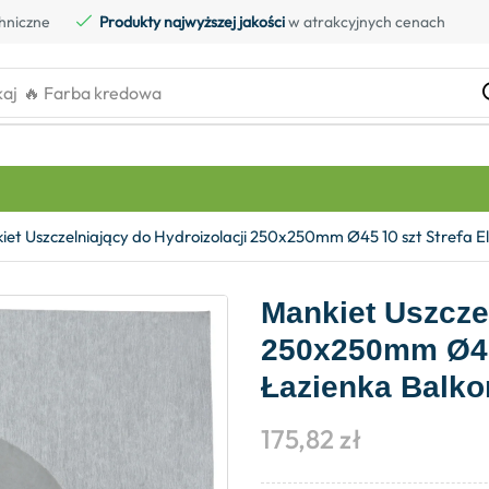
hniczne
Produkty najwyższej jakości
w atrakcyjnych cenach
kaj
🔥 Farba kredowa
iet Uszczelniający do Hydroizolacji 250x250mm Ø45 10 szt Strefa 
Mankiet Uszczel
250x250mm Ø45 
Łazienka Balk
175,82
zł