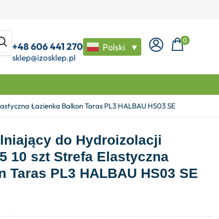
0
+48 606 441 270
Polski
▼
sklep@izosklep.pl
Elastyczna Łazienka Balkon Taras PL3 HALBAU HS03 SE
niający do Hydroizolacji
10 szt Strefa Elastyczna
on Taras PL3 HALBAU HS03 SE