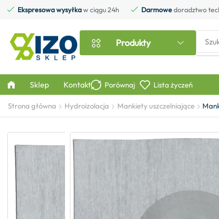
Ekspresowa wysyłka
w ciągu 24h
Darmowe
doradztwo tec
Szu
Produkty
Sklep
Kontakt
Porównaj
Lista życzeń
Strona główna
Hydroizolacja
Mankiety uszczelniające
Mank