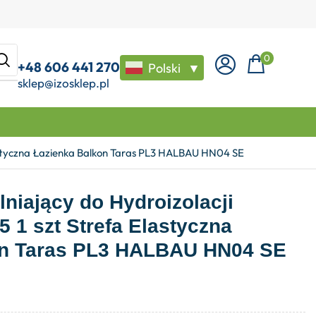
0
+48 606 441 270
Polski
▼
sklep@izosklep.pl
lastyczna Łazienka Balkon Taras PL3 HALBAU HN04 SE
niający do Hydroizolacji
1 szt Strefa Elastyczna
on Taras PL3 HALBAU HN04 SE