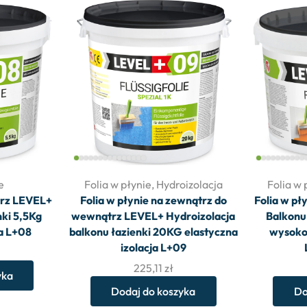
e
Folia w płynie
,
Hydroizolacja
Folia w 
trz LEVEL+
Folia w płynie na zewnątrz do
Folia w pł
nki 5,5Kg
wewnątrz LEVEL+ Hydroizolacja
Balkonu
ja L+08
balkonu łazienki 20KG elastyczna
wysoko 
izolacja L+09
225,11
zł
yka
Dodaj do koszyka
Do