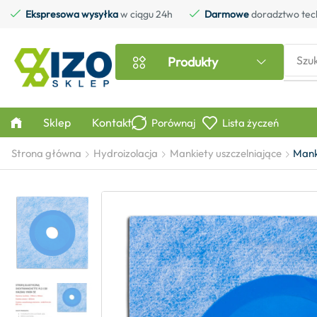
Ekspresowa wysyłka
w ciągu 24h
Darmowe
doradztwo tec
Szu
Produkty
Sklep
Kontakt
Porównaj
Lista życzeń
Strona główna
Hydroizolacja
Mankiety uszczelniające
Mank