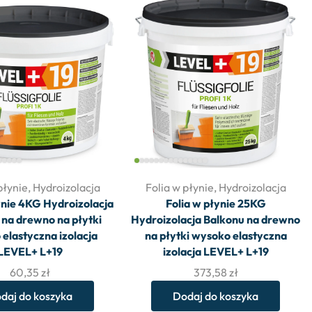
płynie
,
Hydroizolacja
Folia w płynie
,
Hydroizolacja
ynie 4KG Hydroizolacja
Folia w płynie 25KG
 na drewno na płytki
Hydroizolacja Balkonu na drewno
elastyczna izolacja
na płytki wysoko elastyczna
LEVEL+ L+19
izolacja LEVEL+ L+19
60,35
zł
373,58
zł
daj do koszyka
Dodaj do koszyka