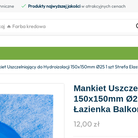
hniczne
Produkty najwyższej jakości
w atrakcyjnych cenach
kaj
🔥 Farba kredowa
iet Uszczelniający do Hydroizolacji 150x150mm Ø25 1 szt Strefa E
Mankiet Uszczel
150x150mm Ø25 
Łazienka Balk
12,00
zł