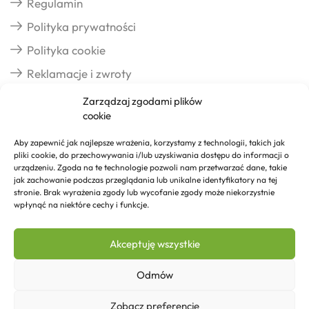
Regulamin
Polityka prywatności
Polityka cookie
Reklamacje i zwroty
Zarządzaj zgodami plików
cookie
Dostawa
Aby zapewnić jak najlepsze wrażenia, korzystamy z technologii, takich jak
pliki cookie, do przechowywania i/lub uzyskiwania dostępu do informacji o
Realizacja zamówień
urządzeniu. Zgoda na te technologie pozwoli nam przetwarzać dane, takie
jak zachowanie podczas przeglądania lub unikalne identyfikatory na tej
Formy płatności
stronie. Brak wyrażenia zgody lub wycofanie zgody może niekorzystnie
wpłynąć na niektóre cechy i funkcje.
Kontakt
Akceptuję wszystkie
Kontakt
Odmów
Zobacz preferencje