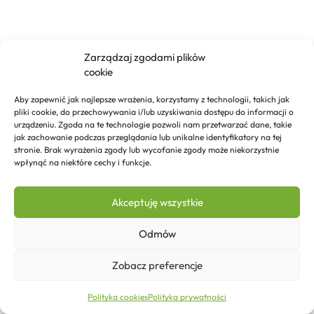
Zarządzaj zgodami plików
cookie
Aby zapewnić jak najlepsze wrażenia, korzystamy z technologii, takich jak
pliki cookie, do przechowywania i/lub uzyskiwania dostępu do informacji o
urządzeniu. Zgoda na te technologie pozwoli nam przetwarzać dane, takie
jak zachowanie podczas przeglądania lub unikalne identyfikatory na tej
stronie. Brak wyrażenia zgody lub wycofanie zgody może niekorzystnie
wpłynąć na niektóre cechy i funkcje.
Akceptuję wszystkie
Odmów
Zobacz preferencje
45,58
zł
Dodaj do koszyka
Polityka cookies
Polityka prywatności
Strona główna
Sklep
Kontakt
Więcej