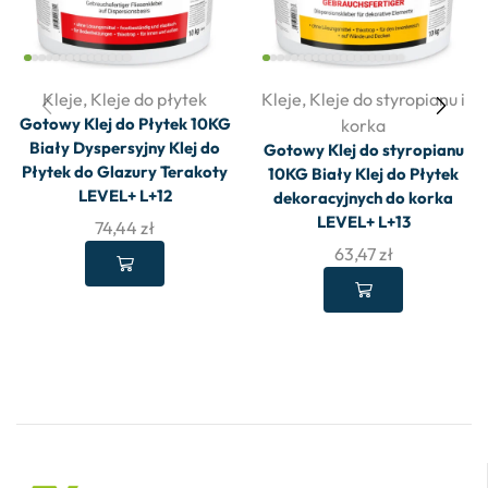
Kleje
,
Kleje do płytek
Kleje
,
Kleje do styropianu i
Gotowy Klej do Płytek 10KG
korka
Biały Dyspersyjny Klej do
Gotowy Klej do styropianu
Płytek do Glazury Terakoty
10KG Biały Klej do Płytek
LEVEL+ L+12
dekoracyjnych do korka
LEVEL+ L+13
74,44
zł
63,47
zł