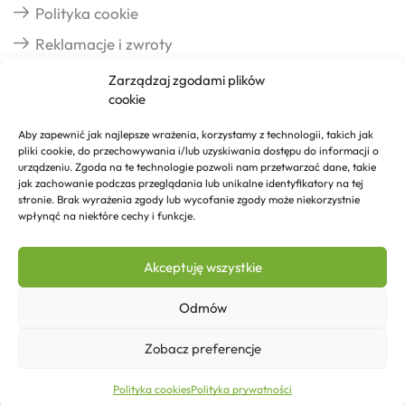
Polityka cookie
Reklamacje i zwroty
Zarządzaj zgodami plików
cookie
Dostawa
Aby zapewnić jak najlepsze wrażenia, korzystamy z technologii, takich jak
pliki cookie, do przechowywania i/lub uzyskiwania dostępu do informacji o
Realizacja zamówień
urządzeniu. Zgoda na te technologie pozwoli nam przetwarzać dane, takie
jak zachowanie podczas przeglądania lub unikalne identyfikatory na tej
Formy płatności
stronie. Brak wyrażenia zgody lub wycofanie zgody może niekorzystnie
wpłynąć na niektóre cechy i funkcje.
Kontakt
Akceptuję wszystkie
Kontakt
Odmów
Zobacz preferencje
954,18
zł
Dodaj do koszyka
Copyright © 2026 Izosklep.pl
Polityka cookies
Polityka prywatności
Strona główna
Sklep
Kontakt
Więcej