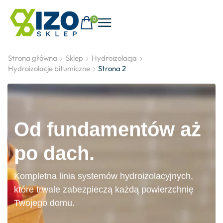
0
Strona główna
Sklep
Hydroizolacja
Hydroizolacje bitumiczne
Strona 2
Od fundamentów aż
po dach.
Kompletna linia systemów hydroizolacyjnych,
które trwale zabezpieczą każdą powierzchnię
Twojego domu.