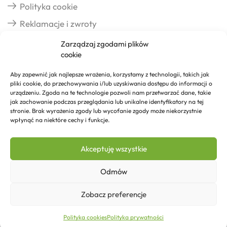
Polityka cookie
Reklamacje i zwroty
Zarządzaj zgodami plików
cookie
Dostawa
Aby zapewnić jak najlepsze wrażenia, korzystamy z technologii, takich jak
pliki cookie, do przechowywania i/lub uzyskiwania dostępu do informacji o
Realizacja zamówień
urządzeniu. Zgoda na te technologie pozwoli nam przetwarzać dane, takie
jak zachowanie podczas przeglądania lub unikalne identyfikatory na tej
Formy płatności
stronie. Brak wyrażenia zgody lub wycofanie zgody może niekorzystnie
wpłynąć na niektóre cechy i funkcje.
Kontakt
Akceptuję wszystkie
Kontakt
Odmów
Zobacz preferencje
349,22
zł
Dodaj do koszyka
Copyright © 2026 Izosklep.pl
Polityka cookies
Polityka prywatności
Strona główna
Sklep
Kontakt
Więcej