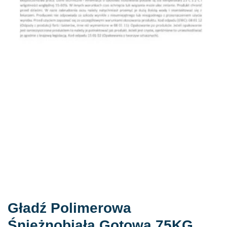
Gładź Polimerowa
Śnieżnobiała Gotowa 75KG