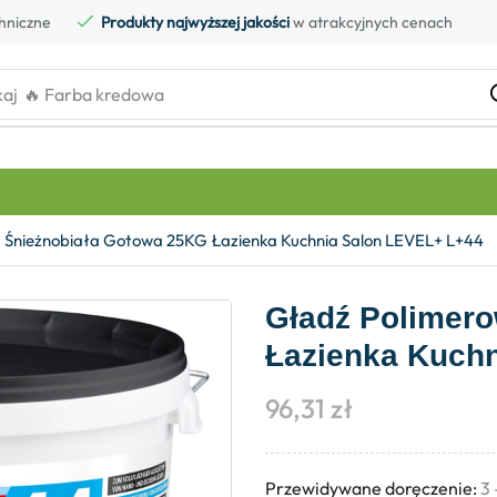
hniczne
Produkty najwyższej jakości
w atrakcyjnych cenach
kaj
🔥 Farba kredowa
 Śnieżnobiała Gotowa 25KG Łazienka Kuchnia Salon LEVEL+ L+44
Gładź Polimer
Łazienka Kuch
96,31
zł
Przewidywane doręczenie:
3 