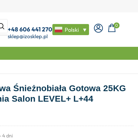
0
+48 606 441 270
Polski
▼
sklep@izosklep.pl
owa Śnieżnobiała Gotowa 25KG
nia Salon LEVEL+ L+44
- 4 dni