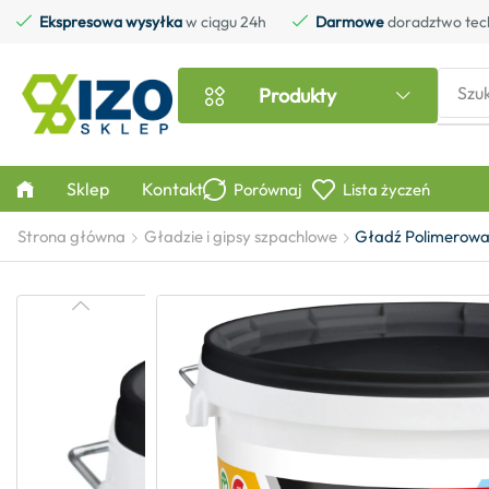
Ekspresowa wysyłka
w ciągu 24h
Darmowe
doradztwo tec
Szu
Produkty
Sklep
Kontakt
Porównaj
Lista życzeń
Strona główna
Gładzie i gipsy szpachlowe
Gładź Polimerowa