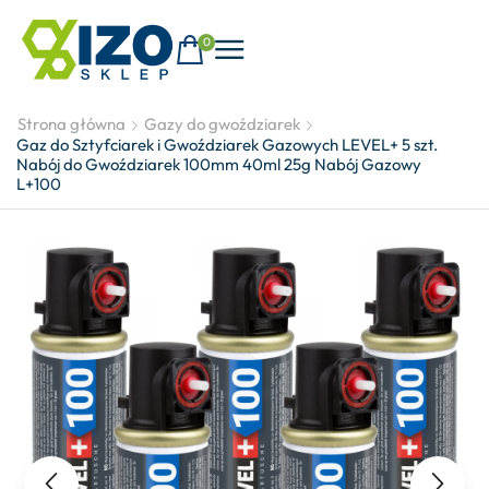
0
Strona główna
Gazy do gwoździarek
Gaz do Sztyfciarek i Gwoździarek Gazowych LEVEL+ 5 szt.
Nabój do Gwoździarek 100mm 40ml 25g Nabój Gazowy
L+100