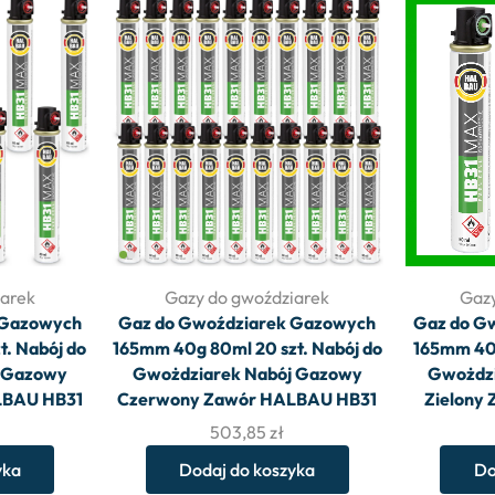
iarek
Gazy do gwoździarek
Gazy
 Gazowych
Gaz do Gwoździarek Gazowych
Gaz do G
. Nabój do
165mm 40g 80ml 20 szt. Nabój do
165mm 40g
j Gazowy
Gwożdziarek Nabój Gazowy
Gwożdzi
LBAU HB31
Czerwony Zawór HALBAU HB31
Zielony
503,85
zł
yka
Dodaj do koszyka
Do