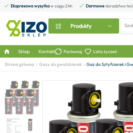
Ekspresowa wysyłka
w ciągu 24h
Darmowe
doradztwo tec
Szu
Produkty
Sklep
Kontakt
Porównaj
Lista życzeń
Strona główna
Gazy do gwoździarek
Gaz do Sztyfciarek i 