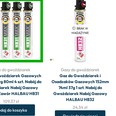
BRAK W
MAGAZYNIE
 do gwoździarek
Gazy do gwoździarek
woździarek Gazowych
Gaz do Gwoździarek i
 80ml 4 szt. Nabój do
Osadzaków Gazowych 152mm
arek Nabój Gazowy
74ml 37g 1 szt. Nabój do
 Zawór HALBAU HB31
Gwożdziarek Nabój Gazowy
HALBAU HB32
109,37
zł
24,34
zł
daj do koszyka
Dowiedz się więcej