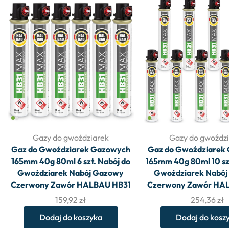
Gazy do gwoździarek
Gazy do gwoźdz
Gaz do Gwoździarek Gazowych
Gaz do Gwoździarek
165mm 40g 80ml 6 szt. Nabój do
165mm 40g 80ml 10 szt
Gwożdziarek Nabój Gazowy
Gwożdziarek Nabó
Czerwony Zawór HALBAU HB31
Czerwony Zawór HA
159,92
zł
254,36
zł
Dodaj do koszyka
Dodaj do kosz