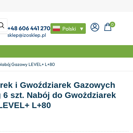
0
+48 606 441 270
Polski
▼
sklep@izosklep.pl
k Nabój Gazowy LEVEL+ L+80
arek i Gwoździarek Gazowych
6 szt. Nabój do Gwożdziarek
LEVEL+ L+80