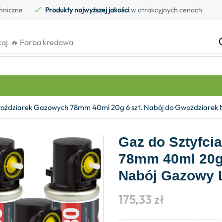
hniczne
Produkty najwyższej jakości
w atrakcyjnych cenach
kaj
🔥 Farba kredowa
Gwoździarek Gazowych 78mm 40ml 20g 6 szt. Nabój do Gwożdziare
Gaz do Sztyfci
78mm 40ml 20g 
Nabój Gazowy 
175,33
zł