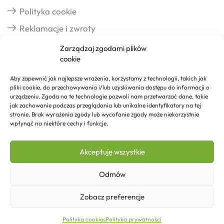
Polityka cookie
Reklamacje i zwroty
Zarządzaj zgodami plików
cookie
Dostawa
Aby zapewnić jak najlepsze wrażenia, korzystamy z technologii, takich jak
pliki cookie, do przechowywania i/lub uzyskiwania dostępu do informacji o
Realizacja zamówień
urządzeniu. Zgoda na te technologie pozwoli nam przetwarzać dane, takie
jak zachowanie podczas przeglądania lub unikalne identyfikatory na tej
Formy płatności
stronie. Brak wyrażenia zgody lub wycofanie zgody może niekorzystnie
wpłynąć na niektóre cechy i funkcje.
Kontakt
Akceptuję wszystkie
Kontakt
Odmów
Zobacz preferencje
113,35
zł
Dodaj do koszyka
Copyright © 2026 Izosklep.pl
Polityka cookies
Polityka prywatności
Strona główna
Sklep
Kontakt
Więcej