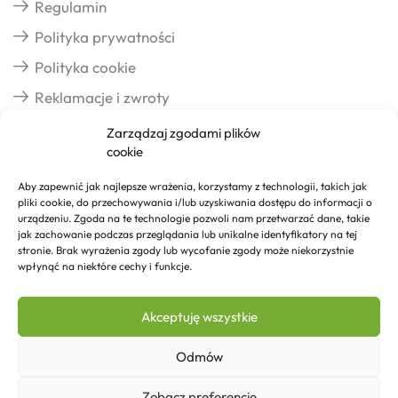
Regulamin
Polityka prywatności
Polityka cookie
Reklamacje i zwroty
Zarządzaj zgodami plików
cookie
Dostawa
Aby zapewnić jak najlepsze wrażenia, korzystamy z technologii, takich jak
pliki cookie, do przechowywania i/lub uzyskiwania dostępu do informacji o
Realizacja zamówień
urządzeniu. Zgoda na te technologie pozwoli nam przetwarzać dane, takie
jak zachowanie podczas przeglądania lub unikalne identyfikatory na tej
Formy płatności
stronie. Brak wyrażenia zgody lub wycofanie zgody może niekorzystnie
wpłynąć na niektóre cechy i funkcje.
Kontakt
Akceptuję wszystkie
Kontakt
Odmów
Zobacz preferencje