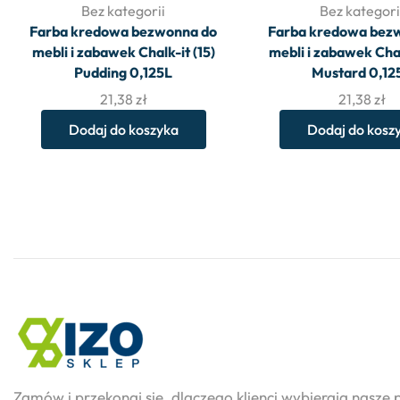
Bez kategorii
Bez kategori
Farba kredowa bezwonna do
Farba kredowa bez
mebli i zabawek Chalk-it (15)
mebli i zabawek Chal
Pudding 0,125L
Mustard 0,12
21,38
zł
21,38
zł
Dodaj do koszyka
Dodaj do kosz
Zamów i przekonaj się, dlaczego klienci wybierają nasze 