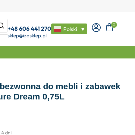
0
+48 606 441 270
Polski
▼
sklep@izosklep.pl
bezwonna do mebli i zabawek
zure Dream 0,75L
- 4 dni