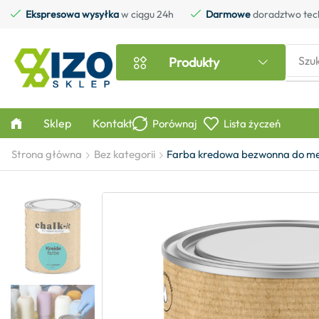
Ekspresowa wysyłka
w ciągu 24h
Darmowe
doradztwo tec
Szu
Produkty
Sklep
Kontakt
Porównaj
Lista życzeń
Strona główna
Bez kategorii
Farba kredowa bezwonna do mebl