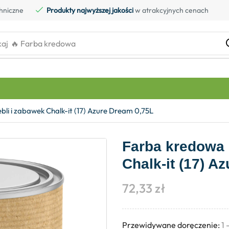
hniczne
Produkty najwyższej jakości
w atrakcyjnych cenach
kaj
🔥 Farba kredowa
i i zabawek Chalk-it (17) Azure Dream 0,75L
Farba kredowa 
Chalk-it (17) A
72,33
zł
Przewidywane doręczenie:
1 