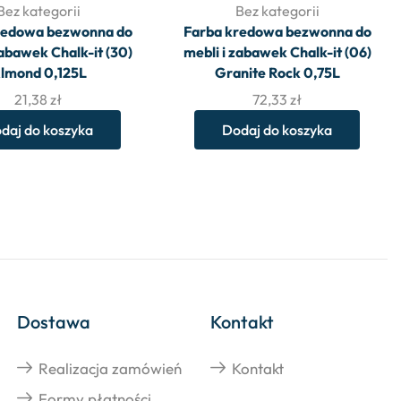
Bez kategorii
Bez kategorii
redowa bezwonna do
Farba kredowa bezwonna do
zabawek Chalk-it (30)
mebli i zabawek Chalk-it (06)
lmond 0,125L
Granite Rock 0,75L
21,38
zł
72,33
zł
daj do koszyka
Dodaj do koszyka
Dostawa
Kontakt
Realizacja zamówień
Kontakt
Formy płatności