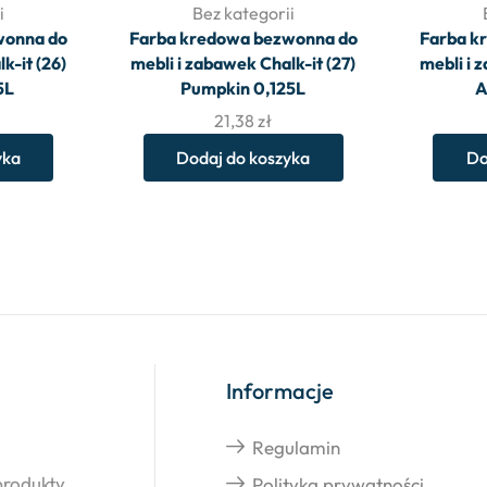
i
Bez kategorii
wonna do
Farba kredowa bezwonna do
Farba k
k-it (26)
mebli i zabawek Chalk-it (27)
mebli i 
5L
Pumpkin 0,125L
A
21,38
zł
yka
Dodaj do koszyka
Do
Informacje
Regulamin
produkty.
Polityka prywatności