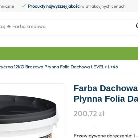
hniczne
Produkty najwyższej jakości
w atrakcyjnych cenach
kaj
🔥 Farba kredowa
tyczna 12KG Brązowa Płynna Folia Dachowa LEVEL+ L+46
Farba Dachowa
Płynna Folia 
200,72
zł
Przewidywane doręczenie:
1 