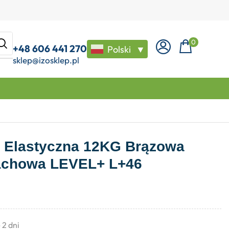
0
+48 606 441 270
Polski
▼
sklep@izosklep.pl
 Elastyczna 12KG Brązowa
Dachowa LEVEL+ L+46
- 2 dni