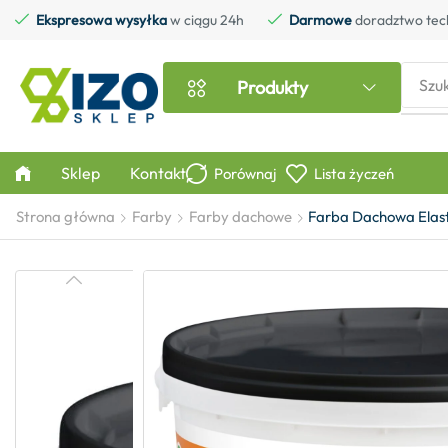
Ekspresowa wysyłka
w ciągu 24h
Darmowe
doradztwo tec
Szu
Produkty
Sklep
Kontakt
Porównaj
Lista życzeń
Strona główna
Farby
Farby dachowe
Farba Dachowa Elas