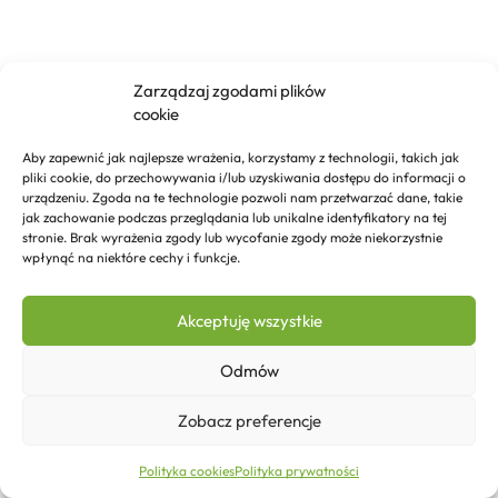
Zarządzaj zgodami plików
cookie
Aby zapewnić jak najlepsze wrażenia, korzystamy z technologii, takich jak
pliki cookie, do przechowywania i/lub uzyskiwania dostępu do informacji o
urządzeniu. Zgoda na te technologie pozwoli nam przetwarzać dane, takie
jak zachowanie podczas przeglądania lub unikalne identyfikatory na tej
stronie. Brak wyrażenia zgody lub wycofanie zgody może niekorzystnie
wpłynąć na niektóre cechy i funkcje.
Akceptuję wszystkie
Odmów
Zobacz preferencje
46,58
zł
Dodaj do koszyka
Polityka cookies
Polityka prywatności
Strona główna
Sklep
Kontakt
Więcej