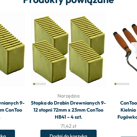
Narzędzia
wnianych 9-
Stopka do Drabin Drewnianych 9-
ConToo
mm ConToo
12 stopni 72mm x 23mm ConToo
Kielni
.
HB41 – 4 szt.
Fugówka
71,42
zł
yka
Dodaj do koszyka