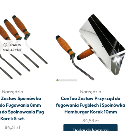
BRAK W
MAGAZYNIE
Narzędzia
Narzędzia
 Zestaw Spoinówka
ConToo Zestaw Przyrząd do
a do Fugowania 8mm
fugowania Fugblech i Spoinówka
 do Spoinowania Fug
Hamburger Korek 10mm
Korek 5 szt.
84,53
zł
84,31
zł
Dodaj do koszyka