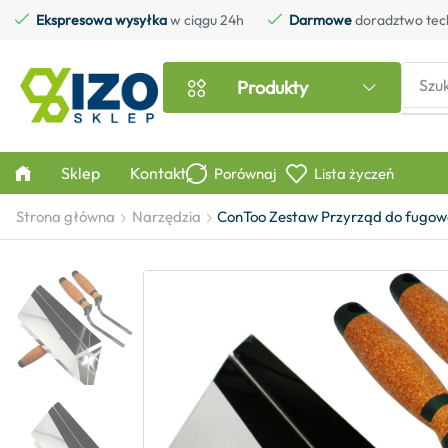
Ekspresowa wysyłka
w ciągu 24h
Darmowe
doradztwo tec
Szu
Produkty
Sklep
Kontakt
Porównaj
Lista życzeń
Strona główna
Narzędzia
ConToo Zestaw Przyrząd do fugow