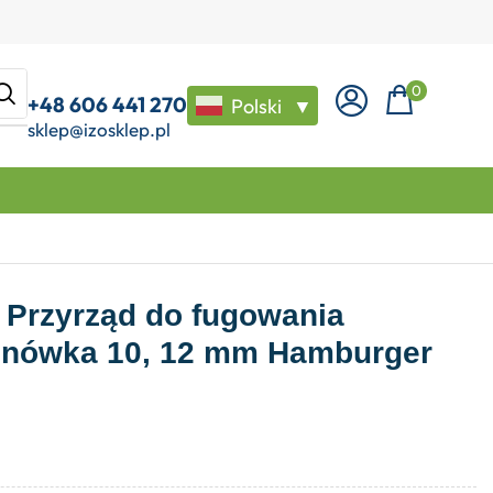
0
+48 606 441 270
Polski
▼
sklep@izosklep.pl
Przyrząd do fugowania
oinówka 10, 12 mm Hamburger