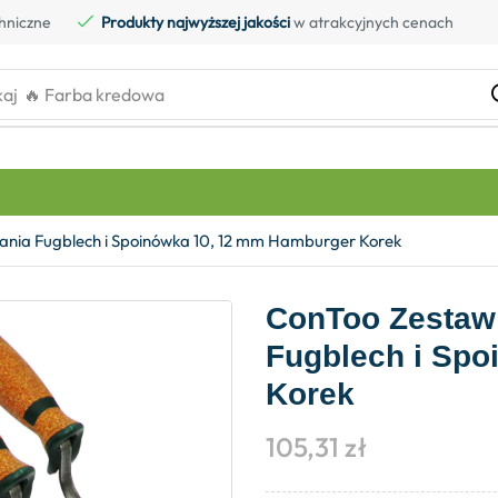
hniczne
Produkty najwyższej jakości
w atrakcyjnych cenach
kaj
🔥 Farba kredowa
ania Fugblech i Spoinówka 10, 12 mm Hamburger Korek
ConToo Zestaw 
Fugblech i Sp
Korek
105,31
zł