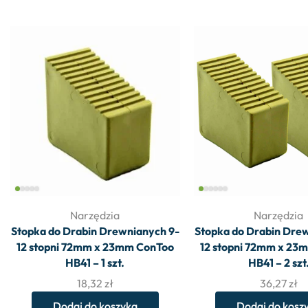
Narzędzia
Narzędzia
Stopka do Drabin Drewnianych 9-
Stopka do Drabin Dre
12 stopni 72mm x 23mm ConToo
12 stopni 72mm x 23
HB41 – 1 szt.
HB41 – 2 szt
18,32
zł
36,27
zł
Dodaj do koszyka
Dodaj do kosz