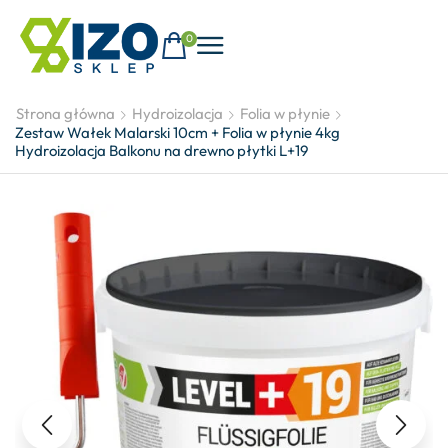
0
Strona główna
Hydroizolacja
Folia w płynie
Zestaw Wałek Malarski 10cm + Folia w płynie 4kg
Hydroizolacja Balkonu na drewno płytki L+19