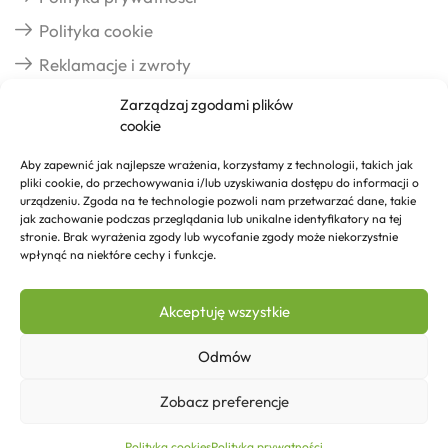
Polityka cookie
Reklamacje i zwroty
Zarządzaj zgodami plików
cookie
Dostawa
Aby zapewnić jak najlepsze wrażenia, korzystamy z technologii, takich jak
pliki cookie, do przechowywania i/lub uzyskiwania dostępu do informacji o
Realizacja zamówień
urządzeniu. Zgoda na te technologie pozwoli nam przetwarzać dane, takie
jak zachowanie podczas przeglądania lub unikalne identyfikatory na tej
Formy płatności
stronie. Brak wyrażenia zgody lub wycofanie zgody może niekorzystnie
wpłynąć na niektóre cechy i funkcje.
Kontakt
Akceptuję wszystkie
Kontakt
Odmów
Zobacz preferencje
72,33
zł
Dodaj do koszyka
Copyright © 2026 Izosklep.pl
Polityka cookies
Polityka prywatności